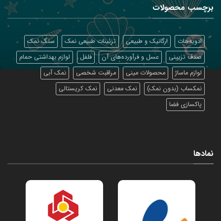
برچسب محصولات
ادویه‌جات
ارگانیک و طبیعی
تزئینات طبیعی نمک
سنگ نمک
صدف تزیینی
عسل و فرآورده‌های آن
فلفل
لوازم بهداشتی حمام
لوازم ماساژ
محصولات مینی
مراقبت شخصی
نمک آبی
نمکساب (بدون نمک)
نمک معدنی
نمک کریستالی
پاکسازی فضا
نمادها